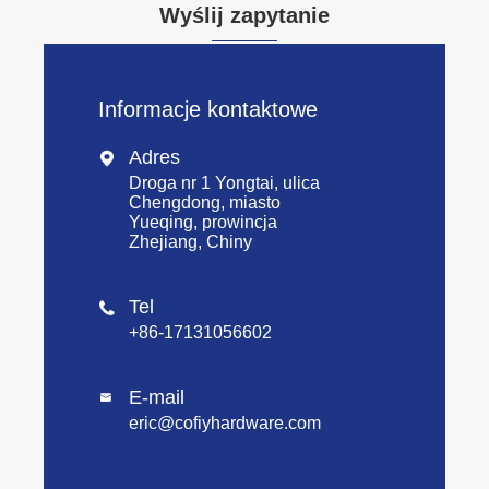
Wyślij zapytanie
Informacje kontaktowe
Adres

Droga nr 1 Yongtai, ulica
Chengdong, miasto
Yueqing, prowincja
Zhejiang, Chiny
Tel

+86-17131056602
E-mail

eric@cofiyhardware.com