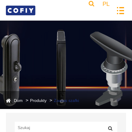
PL
Dom
Produkty
Zawias szafki