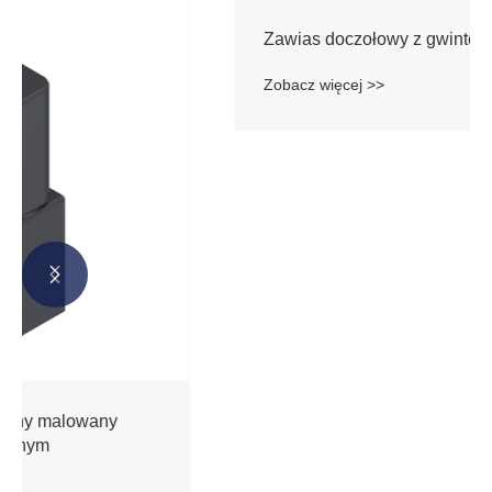


Zawias doczołowy z gwintem M8
Zobacz więcej >>