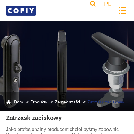
PL
Dom
Produkty
Zamek szafki
Zatrzask zaciskowy
Zatrzask zaciskowy
Jako profesjonalny producent chcielibyśmy zapewnić