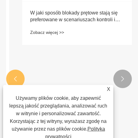
W jaki sposób blokady prętowe stają się
preferowane w scenariuszach kontroli i
ochrony ze względu na ich podstawowe
Zobacz więcej >>
zalety?


X
Używamy plików cookie, aby zapewnić
lepszą jakość przeglądania, analizować ruch
w witrynie i personalizować zawartość.
Korzystając z tej witryny, wyrażasz zgodę na
używanie przez nas plików cookie.
Polityka
prywatności