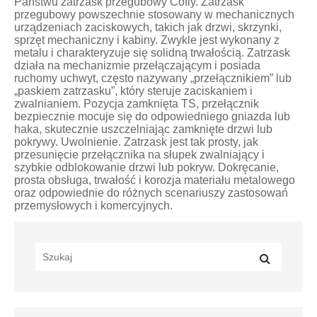
Państwu zatrzask przegubowy Cofiy. Zatrzask
przegubowy powszechnie stosowany w mechanicznych
urządzeniach zaciskowych, takich jak drzwi, skrzynki,
sprzęt mechaniczny i kabiny. Zwykle jest wykonany z
metalu i charakteryzuje się solidną trwałością. Zatrzask
działa na mechanizmie przełączającym i posiada
ruchomy uchwyt, często nazywany „przełącznikiem” lub
„paskiem zatrzasku”, który steruje zaciskaniem i
zwalnianiem. Pozycja zamknięta TS, przełącznik
bezpiecznie mocuje się do odpowiedniego gniazda lub
haka, skutecznie uszczelniając zamknięte drzwi lub
pokrywy. Uwolnienie. Zatrzask jest tak prosty, jak
przesunięcie przełącznika na słupek zwalniający i
szybkie odblokowanie drzwi lub pokryw. Dokręcanie,
prosta obsługa, trwałość i korozja materiału metalowego
oraz odpowiednie do różnych scenariuszy zastosowań
przemysłowych i komercyjnych.