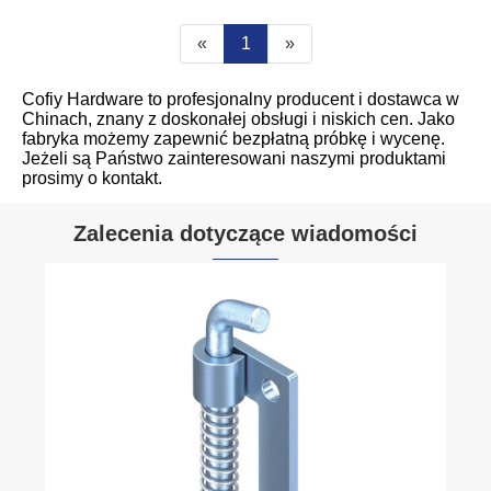
«
1
»
Cofiy Hardware to profesjonalny producent i dostawca w
Chinach, znany z doskonałej obsługi i niskich cen. Jako
fabryka możemy zapewnić bezpłatną próbkę i wycenę.
Jeżeli są Państwo zainteresowani naszymi produktami
prosimy o kontakt.
Zalecenia dotyczące wiadomości
Zmień ha
obrotowe
Zobacz wi