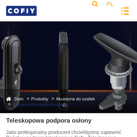
PL
Dom
Produkty
Akcesoria do szafek
Teleskopowa podpora osłony
Teleskopowa podpora osłony
Jako profesjonalny producent chcielibyśmy zapewnić