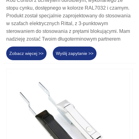
Rod Control z uchwytem obrotowym, wykonanego ze
stopu cynku, dostępnego w kolorze RAL7032 i czarnym.
Produkt został specjalnie zaprojektowany do stosowania
w szafach elektrycznych Rittal, z 3-punktowym
sterowaniem do stosowania z prętami blokującymi. Mam
nadzieję zostać Twoim długoterminowym partnerem
Zobacz więcej >>
Wyślij zapytanie >>