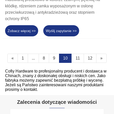
kłódkę, rdzeniem zamka wyposażonym w osłonę
przeciwkurzową i antykradzieżową oraz stopniem
ochrony IP65
Zobacz więcej >>
Wyślij zapytanie >>
«
1
...
8
9
10
11
12
»
Cofiy Hardware to profesjonalny producent i dostawca w
Chinach, znany z doskonałej obsługi i niskich cen. Jako
fabryka możemy zapewnić bezpłatną próbkę i wycenę.
Jeżeli są Państwo zainteresowani naszymi produktami
prosimy o kontakt.
Zalecenia dotyczące wiadomości