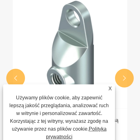


X
Używamy plików cookie, aby zapewnić
lepszą jakość przeglądania, analizować ruch
w witrynie i personalizować zawartość.
Co to jest adapter okrągłego pręta? Jakie są
Korzystając z tej witryny, wyrażasz zgodę na
jego główne funkcje?
używanie przez nas plików cookie.
Polityka
prywatności
Zobacz więcej >>